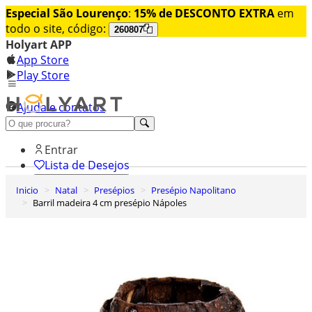
Especial São Lourenço
:
15% de DESCONTO EXTRA
em
todo o site, código:
260807
Holyart APP
App Store
Play Store
Ajuda e contatos
Conheça premium
Entrar
Lista de Desejos
Inicio
Natal
Presépios
Presépio Napolitano
0
Barril madeira 4 cm presépio Nápoles
Carrinho de Compras