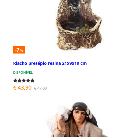
-7
%
Riacho presépio resina 21x9x19 cm
DISPONÍVEL
€ 43,90
€ 47,00