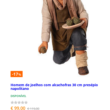
-17
%
Homem de joelhos com alcachofras 30 cm presépio
napolitano
DISPONÍVEL
€ 99,00
€ 119,00