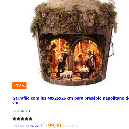
-17
%
Garrafão com luz 40x25x25 cm para presépio napolitano d
cm
DISPONÍVEL
€ 199,00
€ 239,00
Preço a partir de