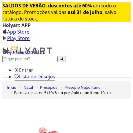
SALDOS DE VERÃO
:
descontos até 60%
em todo o
catálogo. Promoções válidas
até 31 de julho
, salvo
rutura de stock.
Holyart APP
App Store
Play Store
Ajuda e contatos
Conheça premium
Entrar
Lista de Desejos
Inicio
Natal
Presépios
Presépio Napolitano
0
Barraca de carne 5x10x5 cm presépio napolitano 10 cm
Carrinho de Compras