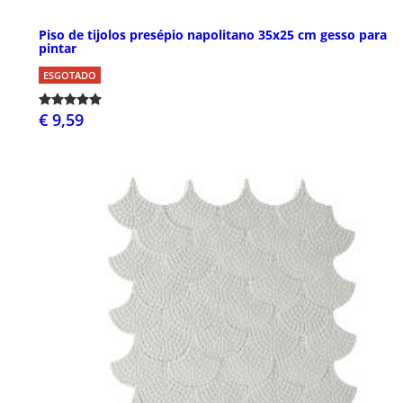
Piso de tijolos presépio napolitano 35x25 cm gesso para
pintar
ESGOTADO
€ 9,59