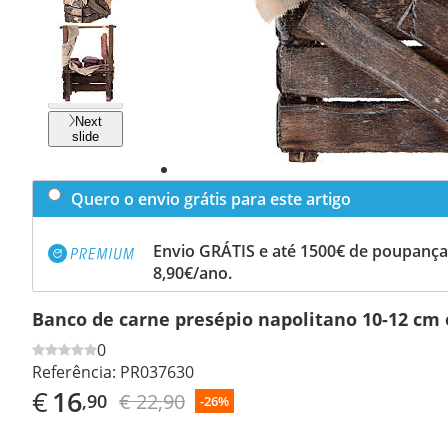
Previous
slide
Next
slide
Quero o envio grátis para este artigo
Envio GRÁTIS e até 1500€ de poupança
8,90€/ano.
Banco de carne presépio napolitano 10-12 cm
0
Referência:
PR037630
€
16
€ 22,90
,90
-26%