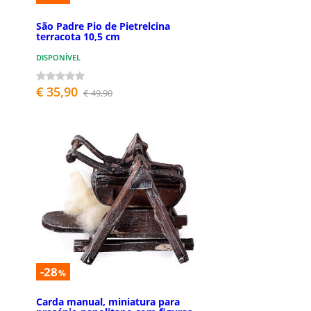
São Padre Pio de Pietrelcina
terracota 10,5 cm
DISPONÍVEL
€ 35,90
€ 49,90
-28
%
Carda manual, miniatura para