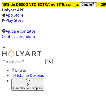
15% de DESCONTO EXTRA no SITE
, código:
|
20
260729
Holyart APP
App Store
Play Store
Ajuda e contatos
Conheça premium
Entrar
Lista de Desejos
0
Carrinho de Compras