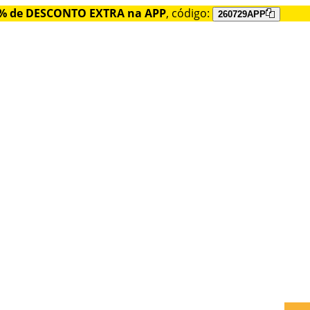
% de DESCONTO EXTRA na APP
, código:
260729APP