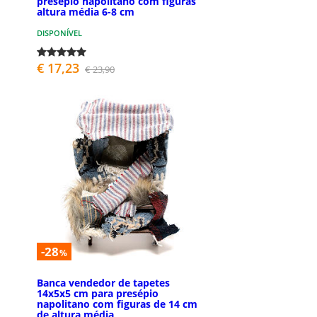
presépio napolitano com figuras
altura média 6-8 cm
DISPONÍVEL
€ 17,23
€ 23,90
-28
%
Banca vendedor de tapetes
14x5x5 cm para presépio
napolitano com figuras de 14 cm
de altura média