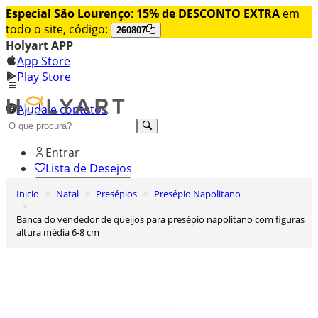
Especial São Lourenço
:
15% de DESCONTO EXTRA
em
todo o site, código:
260807
Holyart APP
App Store
Play Store
Ajuda e contatos
Conheça premium
Entrar
Lista de Desejos
Inicio
Natal
Presépios
Presépio Napolitano
0
Carrinho de Compras
Banca do vendedor de queijos para presépio napolitano com figuras
altura média 6-8 cm