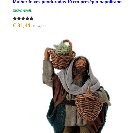
Mulher feixes penduradas 10 cm presépio napolitano
DISPONÍVEL
€ 31,41
€ 34,90