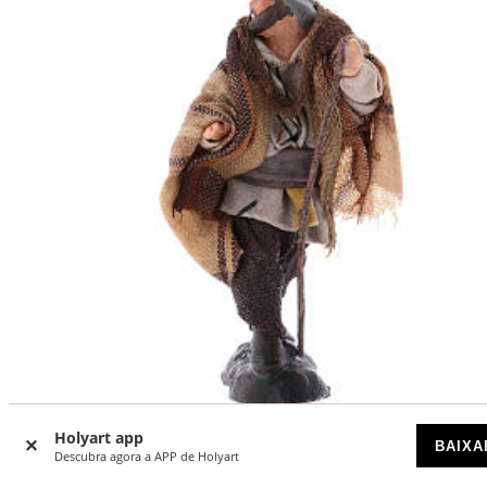
Holyart app
BAIXA
Homem cabeça virada 8 cm para presépio Nápoles
Descubra agora a APP de Holyart
DISPONÍVEL