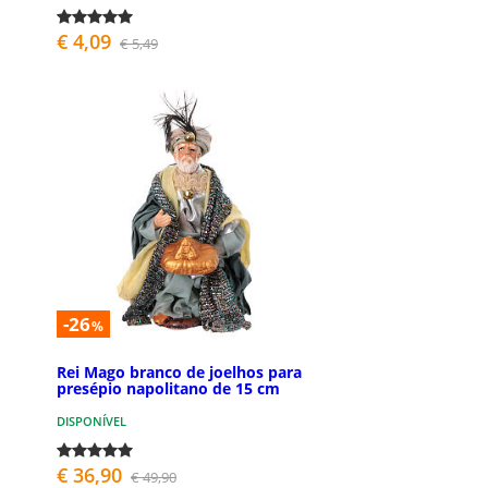
€ 4,09
€ 5,49
-26
%
Rei Mago branco de joelhos para
presépio napolitano de 15 cm
DISPONÍVEL
€ 36,90
€ 49,90