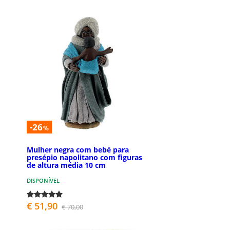
-26
%
Mulher negra com bebé para
presépio napolitano com figuras
de altura média 10 cm
DISPONÍVEL
€ 51,90
€ 70,00