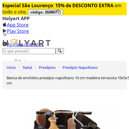
Especial São Lourenço
:
15% de DESCONTO EXTRA
em
todo o site,
código: 260807
Holyart APP
App Store
Play Store
Ajuda e contatos
Conheça premium
Entrar
Inicio
Natal
Presépios
Presépio Napolitano
Lista de Desejos
Banca de enchidos presépio napolitano 10 cm madeira terracota 10x5x5
0
cm
Carrinho de Compras