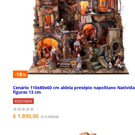
-18
%
Cenário 110x80x60 cm aldeia presépio napolitano Nativid
figuras 13 cm
ESGOTADO
€ 1.890,00
€ 2.300,00