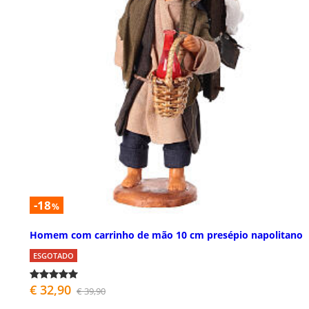
-18
%
Homem com carrinho de mão 10 cm presépio napolitano
ESGOTADO
€ 32,90
€ 39,90