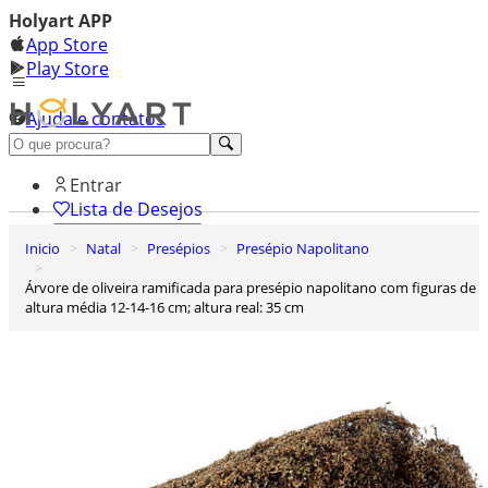
Holyart APP
App Store
Play Store
Ajuda e contatos
Conheça premium
Entrar
Lista de Desejos
Inicio
Natal
Presépios
Presépio Napolitano
0
Carrinho de Compras
Árvore de oliveira ramificada para presépio napolitano com figuras de
altura média 12-14-16 cm; altura real: 35 cm