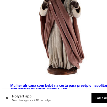
Mulher africana com bebé na cesta para presépio napolita
com figuras de altura média 13 cm
Holyart app
DISPONÍVEL
BAIXA
Descubra agora a APP de Holyart