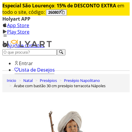
Especial São Lourenço
:
15% de DESCONTO EXTRA
em
todo o site, código:
260807
Holyart APP
App Store
Play Store
Ajuda e contatos
Conheça premium
Entrar
Lista de Desejos
Inicio
Natal
Presépios
Presépio Napolitano
0
Árabe com bastão 30 cm presépio terracota Nápoles
Carrinho de Compras