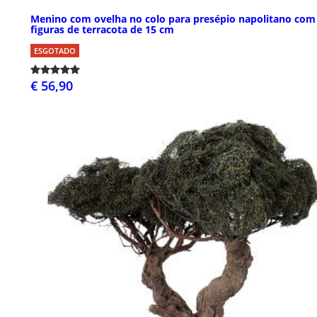
Menino com ovelha no colo para presépio napolitano com
figuras de terracota de 15 cm
ESGOTADO
€ 56,90