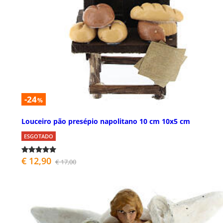
-24
%
Louceiro pão presépio napolitano 10 cm 10x5 cm
ESGOTADO
€ 12,90
€ 17,00