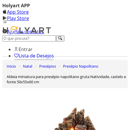
Holyart APP
App Store
Play Store
Ajuda e contatos
Conheça premium
Entrar
Lista de Desejos
Inicio
Natal
Presépios
Presépio Napolitano
0
Carrinho de Compras
Aldeia miniatura para presépio napolitano gruta Natividade, castelo e
fonte 50x55x60 cm