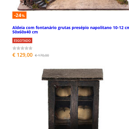
-24
%
Aldeia com fontanário grutas presépio napolitano 10-12 c
50x60x40 cm
ESGOTADO
€ 129,00
€ 170,00