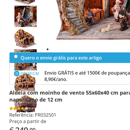
Previous
slide
Next
slide
Quero o envio grátis para este artigo
Envio GRÁTIS e até 1500€ de poupança
8,90€/ano.
Aldeia com moinho de vento 55x60x40 cm par
napolitano de 12 cm
1
Referência:
PR032501
Preço a partir de
€
249
,00