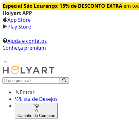
Especial São Lourenço
:
15% de DESCONTO EXTRA
em tod
Holyart APP
App Store
Play Store
Ajuda e contatos
Conheça premium
Entrar
Lista de Desejos
0
Carrinho de Compras