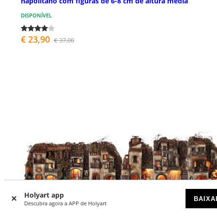
napolitano com figuras de 6-8 cm de altura média
DISPONÍVEL
€ 23,90
€ 37,00
Holyart app
BAIXA
Descubra agora a APP de Holyart