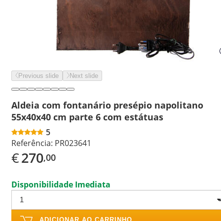
Previous slide
Next slide
Aldeia com fontanário presépio napolitano
55x40x40 cm parte 6 com estátuas
5
Referência:
PR023641
€
270
,00
Disponibilidade Imediata
ADICIONAR AO CARRINHO