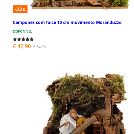
-22
%
Camponês com foice 10 cm movimento Moranduzzo
DISPONÍVEL
€ 42,90
€ 54,99