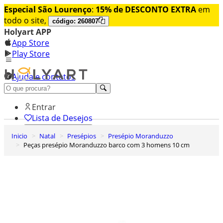
Especial São Lourenço
:
15% de DESCONTO EXTRA
em
todo o site,
código: 260807
Holyart APP
App Store
Play Store
Ajuda e contatos
Conheça premium
Entrar
Lista de Desejos
Inicio
Natal
Presépios
Presépio Moranduzzo
0
Peças presépio Moranduzzo barco com 3 homens 10 cm
Carrinho de Compras