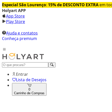
Especial São Lourenço
:
15% de DESCONTO EXTRA
em tod
Holyart APP
App Store
Play Store
Ajuda e contatos
Conheça premium
Entrar
Lista de Desejos
0
Carrinho de Compras