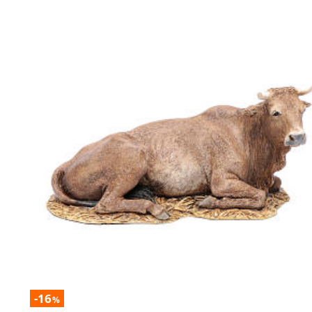
-16
%