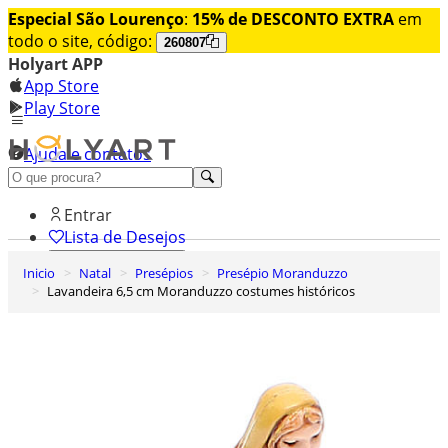
Especial São Lourenço
:
15% de DESCONTO EXTRA
em
todo o site, código:
260807
Holyart APP
App Store
Play Store
Ajuda e contatos
Conheça premium
Entrar
Lista de Desejos
Inicio
Natal
Presépios
Presépio Moranduzzo
0
Lavandeira 6,5 cm Moranduzzo costumes históricos
Carrinho de Compras