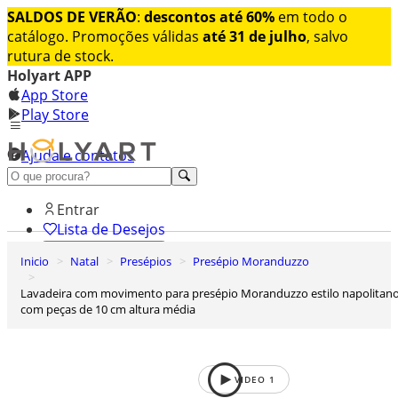
SALDOS DE VERÃO
:
descontos até 60%
em todo o
catálogo. Promoções válidas
até 31 de julho
, salvo
rutura de stock.
Holyart APP
App Store
Play Store
Ajuda e contatos
Conheça premium
Entrar
Lista de Desejos
Inicio
Natal
Presépios
Presépio Moranduzzo
0
Carrinho de Compras
Lavadeira com movimento para presépio Moranduzzo estilo napolitano
com peças de 10 cm altura média
VIDEO
1