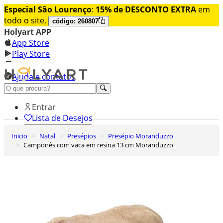
Especial São Lourenço
:
15% de DESCONTO EXTRA
em
todo o site,
código: 260807
Holyart APP
App Store
Play Store
Ajuda e contatos
Conheça premium
Entrar
Lista de Desejos
Inicio
Natal
Presépios
Presépio Moranduzzo
0
Camponês com vaca em resina 13 cm Moranduzzo
Carrinho de Compras