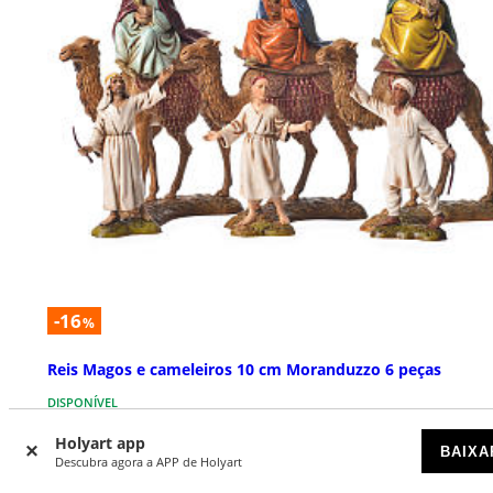
-16
%
Reis Magos e cameleiros 10 cm Moranduzzo 6 peças
DISPONÍVEL
Holyart app
BAIXA
€ 60,90
€ 72,90
Descubra agora a APP de Holyart