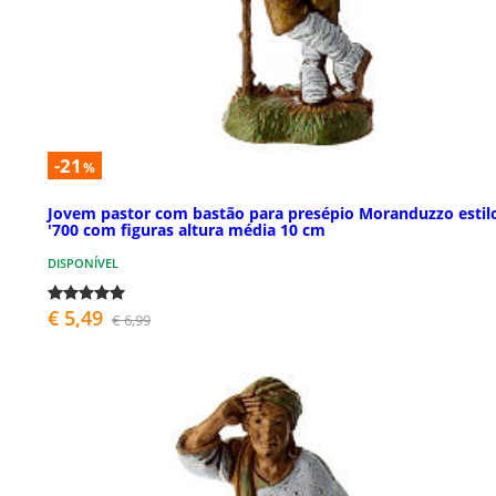
-21
%
Jovem pastor com bastão para presépio Moranduzzo estil
'700 com figuras altura média 10 cm
DISPONÍVEL
€ 5,49
€ 6,99