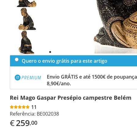
Previous
slide
Next
slide
Quero o envio grátis para este artigo
Envio GRÁTIS e até 1500€ de poupança
8,90€/ano.
Rei Mago Gaspar Presépio campestre Belém
11
Referência:
BE002038
€
259
,00