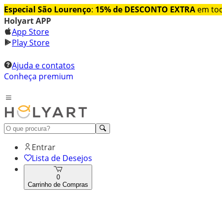
Especial São Lourenço
:
15% de DESCONTO EXTRA
em tod
Holyart APP
App Store
Play Store
Ajuda e contatos
Conheça premium
Entrar
Lista de Desejos
0
Carrinho de Compras