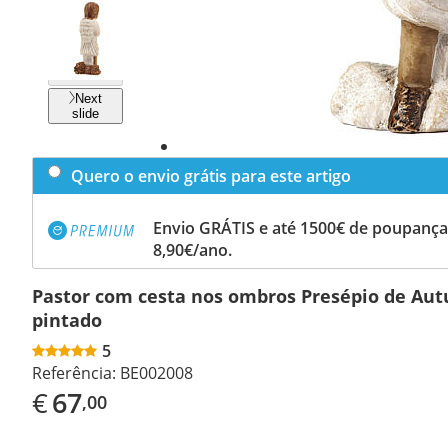
Previous
slide
Next
slide
Quero o envio grátis para este artigo
Envio GRÁTIS e até 1500€ de poupança
8,90€/ano.
Pastor com cesta nos ombros Presépio de Aut
pintado
5
Referência:
BE002008
€
67
,00