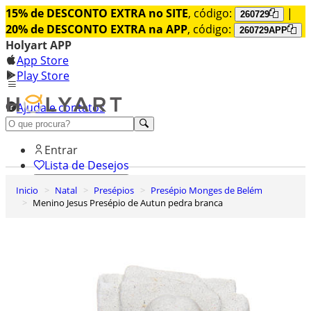
15% de DESCONTO EXTRA no SITE
, código:
|
260729
20% de DESCONTO EXTRA na APP
, código:
260729APP
Holyart APP
App Store
Play Store
Ajuda e contatos
Conheça premium
Entrar
Lista de Desejos
Inicio
Natal
Presépios
Presépio Monges de Belém
0
Menino Jesus Presépio de Autun pedra branca
Carrinho de Compras