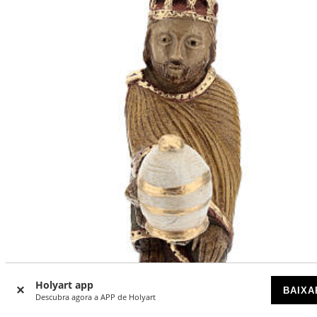
Holyart app
BAIXA
Descubra agora a APP de Holyart
Rei Mago persa Presépio de Autun pintado policromo Bel