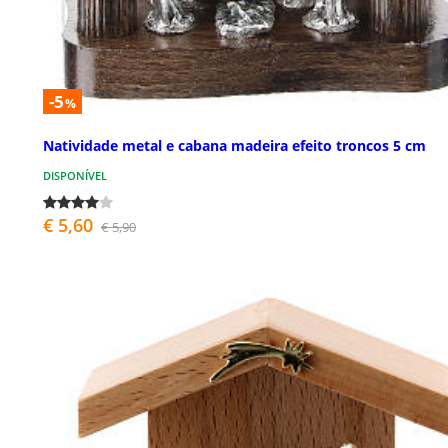
-5
%
Natividade metal e cabana madeira efeito troncos 5 cm
DISPONÍVEL
€ 5,60
€ 5,90