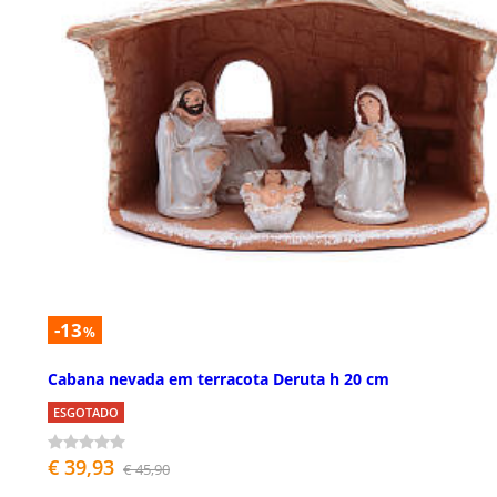
-13
%
Cabana nevada em terracota Deruta h 20 cm
ESGOTADO
€ 39,93
€ 45,90