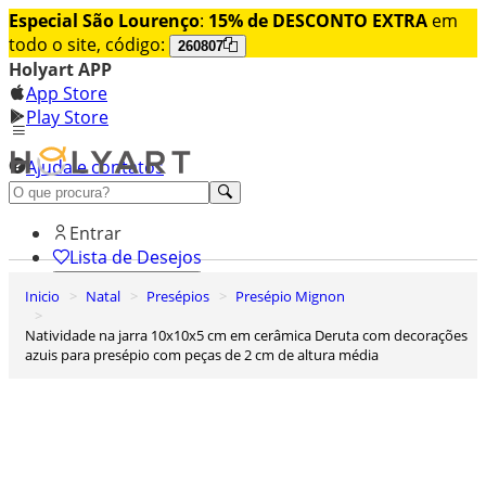
Especial São Lourenço
:
15% de DESCONTO EXTRA
em
todo o site, código:
260807
Holyart APP
App Store
Play Store
Ajuda e contatos
Conheça premium
Entrar
Lista de Desejos
Inicio
Natal
Presépios
Presépio Mignon
0
Carrinho de Compras
Natividade na jarra 10x10x5 cm em cerâmica Deruta com decorações
azuis para presépio com peças de 2 cm de altura média