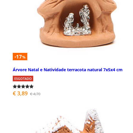
-17
%
Árvore Natal e Natividade terracota natural 7x5x4 cm
ESGOTADO
€ 3,89
€ 4,70