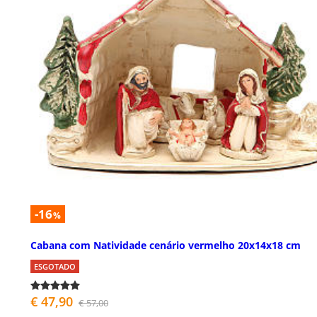
-16
%
Cabana com Natividade cenário vermelho 20x14x18 cm
ESGOTADO
€ 47,90
€ 57,00