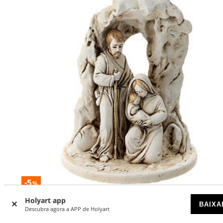
-5
%
Holyart app
Natividade com gruta resina 10 cm
BAIXA
Descubra agora a APP de Holyart
DISPONÍVEL