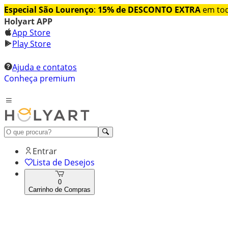
Especial São Lourenço
:
15% de DESCONTO EXTRA
em tod
Holyart APP
App Store
Play Store
Ajuda e contatos
Conheça premium
Entrar
Lista de Desejos
0
Carrinho de Compras