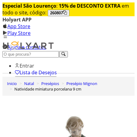
Especial São Lourenço
:
15% de DESCONTO EXTRA
em
todo o site, código:
260807
Holyart APP
App Store
Play Store
Ajuda e contatos
Conheça premium
Entrar
Lista de Desejos
Inicio
Natal
Presépios
Presépio Mignon
0
Natividade miniatura porcelana 9 cm
Carrinho de Compras