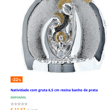
-22
%
Natividade com gruta 6,5 cm resina banho de prata
DISPONÍVEL
€ 11,57