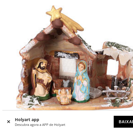
-41
Holyart app
%
BAIXA
Descubra agora a APP de Holyart
Cabana 15x15x10 cm com natividade em terracota pintad