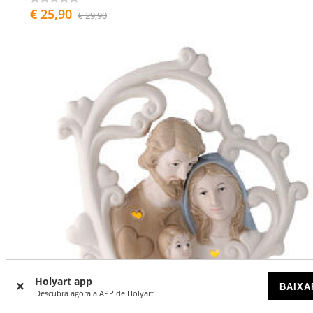
€ 25,90
€ 29,90
Holyart app
BAIXA
Descubra agora a APP de Holyart