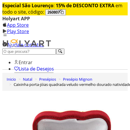
Especial São Lourenço
:
15% de DESCONTO EXTRA
em
todo o site, código:
260807
Holyart APP
App Store
Play Store
Ajuda e contatos
Conheça premium
Entrar
Lista de Desejos
Inicio
Natal
Presépios
Presépio Mignon
0
Caixinha porta-jóias quadrada veludo vermelho dourado natividad
Carrinho de Compras