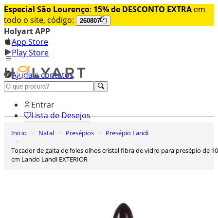
Especial São Lourenço
:
15% de DESCONTO EXTRA
em
todo o site, código:
260807
Holyart APP
App Store
Play Store
Ajuda e contatos
Conheça premium
Entrar
Lista de Desejos
Inicio
Natal
Presépios
Presépio Landi
0
Carrinho de Compras
Tocador de gaita de foles olhos cristal fibra de vidro para presépio de 100
cm Lando Landi EXTERIOR