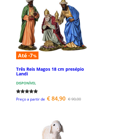
Até -7
%
Três Reis Magos 18 cm presépio
Landi
DISPONÍVEL
€ 84,90
€ 90,00
Preço a partir de