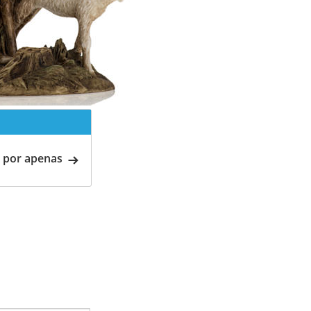
 por apenas
i