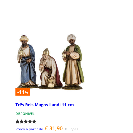
-11
%
Três Reis Magos Landi 11 cm
DISPONÍVEL
€ 31,90
€ 35,90
Preço a partir de