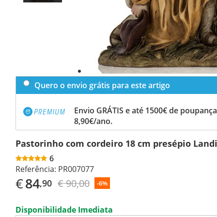
Quero o envio grátis para este artigo
Envio GRÁTIS e até 1500€ de poupança
8,90€/ano.
Pastorinho com cordeiro 18 cm presépio Land
6
Referência:
PR007077
€
84
€ 90,00
,90
-6%
Disponibilidade Imediata