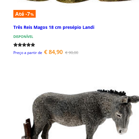
Até -7
%
Três Reis Magos 18 cm presépio Landi
DISPONÍVEL
€ 84,90
€ 90,00
Preço a partir de