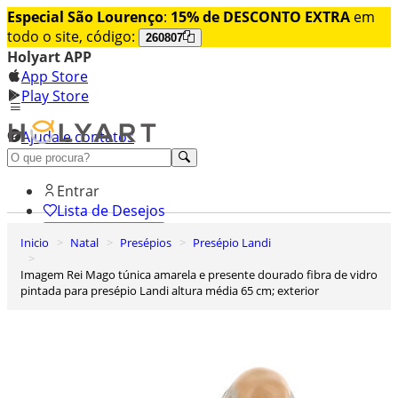
Especial São Lourenço
:
15% de DESCONTO EXTRA
em
todo o site, código:
260807
Holyart APP
App Store
Play Store
Ajuda e contatos
Conheça premium
Entrar
Lista de Desejos
Inicio
Natal
Presépios
Presépio Landi
0
Carrinho de Compras
Imagem Rei Mago túnica amarela e presente dourado fibra de vidro
pintada para presépio Landi altura média 65 cm; exterior