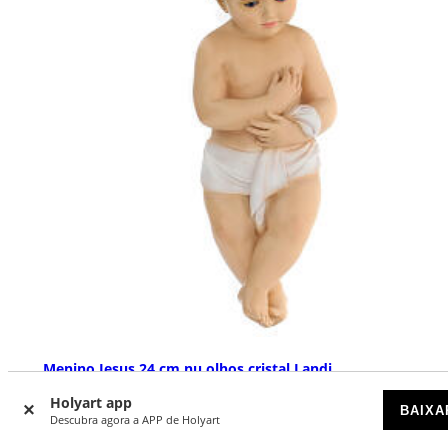
Menino Jesus 24 cm nu olhos cristal Landi
DISPONÍVEL
Holyart app
BAIXA
Descubra agora a APP de Holyart
€ 170,00