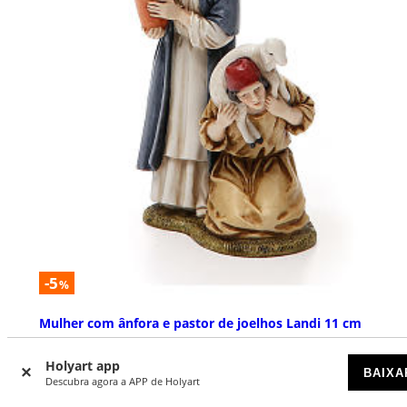
-5
%
Mulher com ânfora e pastor de joelhos Landi 11 cm
DISPONÍVEL
Holyart app
BAIXA
Descubra agora a APP de Holyart
€ 36,90
€ 39,00