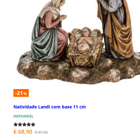
-21
%
Natividade Landi com base 11 cm
DISPONÍVEL
€ 68,90
€ 87,00