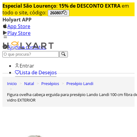
Especial São Lourenço
:
15% de DESCONTO EXTRA
em
todo o site, código:
260807
Holyart APP
App Store
Play Store
Ajuda e contatos
Conheça premium
Entrar
Lista de Desejos
Inicio
Natal
Presépios
Presépio Landi
0
Carrinho de Compras
Figura ovelha cabeça erguida para presépio Lando Landi 100 cm fibra de
vidro EXTERIOR