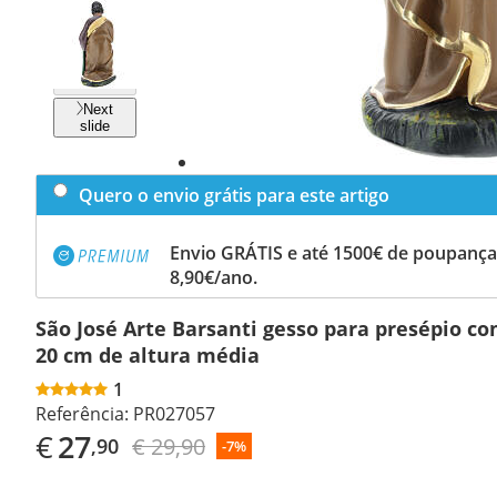
Previous
slide
Next
slide
Quero o envio grátis para este artigo
Envio GRÁTIS e até 1500€ de poupança
8,90€/ano.
São José Arte Barsanti gesso para presépio co
20 cm de altura média
1
Referência:
PR027057
€
27
€ 29,90
,90
-7%