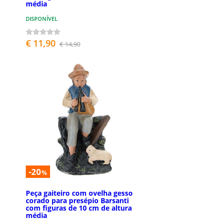
média
DISPONÍVEL
€ 11,90
€ 14,90
-20
%
Peça gaiteiro com ovelha gesso
corado para presépio Barsanti
com figuras de 10 cm de altura
média