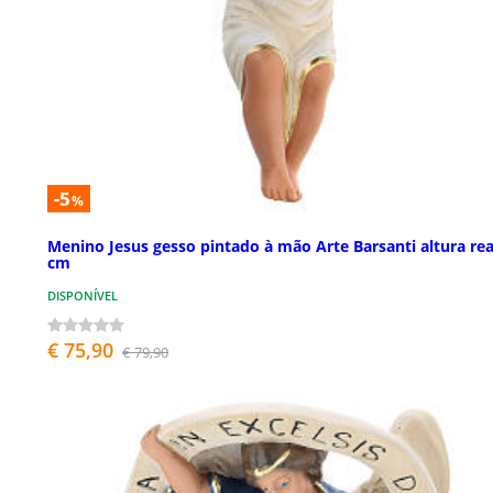
-5
%
Menino Jesus gesso pintado à mão Arte Barsanti altura rea
cm
DISPONÍVEL
€ 75,90
€ 79,90