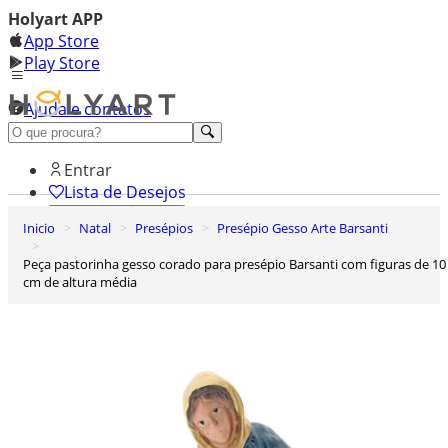
Holyart APP
App Store
Play Store
Ajuda e contatos
Conheça premium
Entrar
Lista de Desejos
Inicio
Natal
Presépios
Presépio Gesso Arte Barsanti
0
Carrinho de Compras
Peça pastorinha gesso corado para presépio Barsanti com figuras de 10
cm de altura média