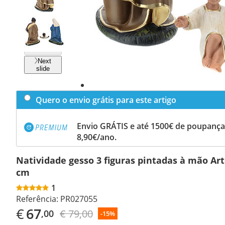
Previous
slide
Next
slide
Quero o envio grátis para este artigo
Envio GRÁTIS e até 1500€ de poupança
8,90€/ano.
Natividade gesso 3 figuras pintadas à mão Art
cm
1
Referência:
PR027055
€
67
€ 79,00
,00
-15%