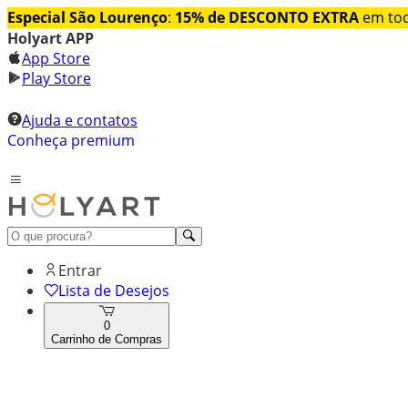
Especial São Lourenço
:
15% de DESCONTO EXTRA
em tod
Holyart APP
App Store
Play Store
Ajuda e contatos
Conheça premium
Entrar
Lista de Desejos
0
Carrinho de Compras