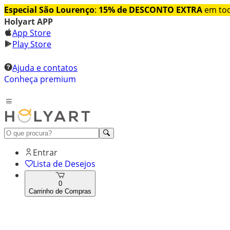
Especial São Lourenço
:
15% de DESCONTO EXTRA
em tod
Holyart APP
App Store
Play Store
Ajuda e contatos
Conheça premium
Entrar
Lista de Desejos
0
Carrinho de Compras