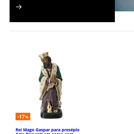
-17
%
Rei Mago Gaspar para presépio