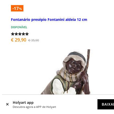
-17
%
Fontanário presépio Fontanini aldeia 12 cm
DISPONÍVEL
€ 29,90
€ 35,90
Holyart app
BAIXA
Descubra agora a APP de Holyart