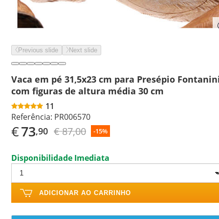
Previous slide
Next slide
Vaca em pé 31,5x23 cm para Presépio Fontanin
com figuras de altura média 30 cm
11
Referência:
PR006570
€
73
€ 87,00
,90
-15%
Disponibilidade Imediata
ADICIONAR AO CARRINHO