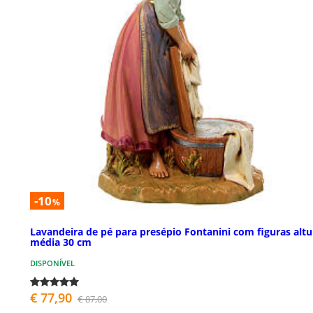
-10
%
Lavandeira de pé para presépio Fontanini com figuras altu
média 30 cm
DISPONÍVEL
€ 77,90
€ 87,00