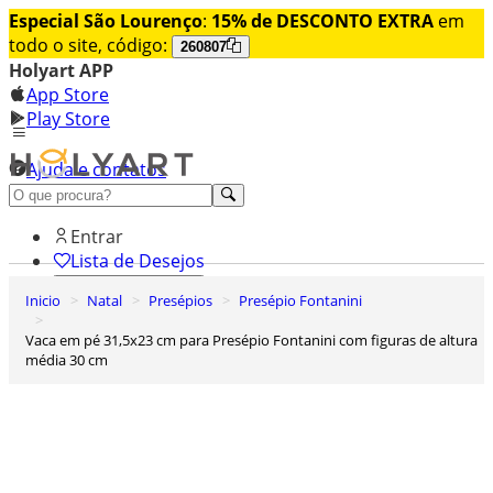
Especial São Lourenço
:
15% de DESCONTO EXTRA
em
todo o site, código:
260807
Holyart APP
App Store
Play Store
Ajuda e contatos
Conheça premium
Entrar
Lista de Desejos
Inicio
Natal
Presépios
Presépio Fontanini
0
Carrinho de Compras
Vaca em pé 31,5x23 cm para Presépio Fontanini com figuras de altura
média 30 cm