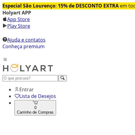
Especial São Lourenço
:
15% de DESCONTO EXTRA
em tod
Holyart APP
App Store
Play Store
Ajuda e contatos
Conheça premium
Entrar
Lista de Desejos
0
Carrinho de Compras