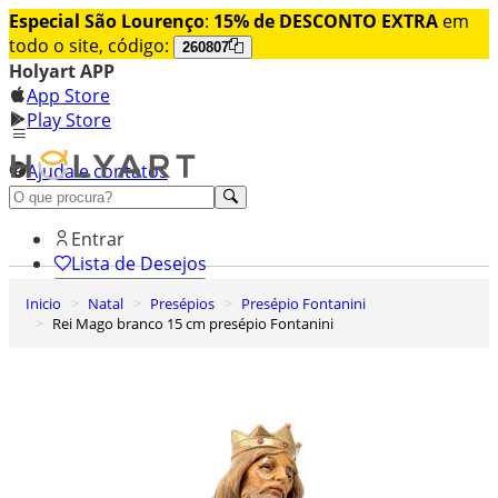
Especial São Lourenço
:
15% de DESCONTO EXTRA
em
todo o site, código:
260807
Holyart APP
App Store
Play Store
Ajuda e contatos
Conheça premium
Entrar
Lista de Desejos
Inicio
Natal
Presépios
Presépio Fontanini
0
Rei Mago branco 15 cm presépio Fontanini
Carrinho de Compras