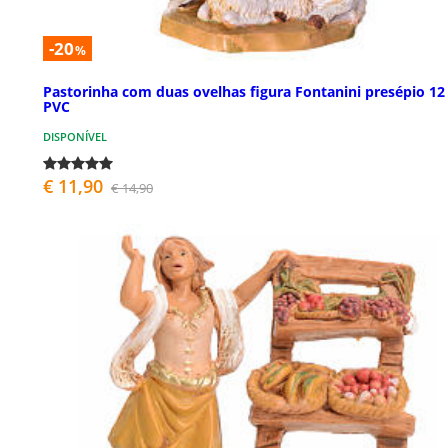
-20
%
Pastorinha com duas ovelhas figura Fontanini presépio 1
PVC
DISPONÍVEL
€ 11,90
€ 14,90