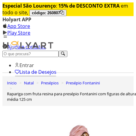
Especial São Lourenço
:
15% de DESCONTO EXTRA
em
todo o site,
código: 260807
Holyart APP
App Store
Play Store
Ajuda e contatos
Conheça premium
Entrar
Lista de Desejos
Inicio
Natal
Presépios
Presépio Fontanini
0
Carrinho de Compras
Rapariga com fruta resina para presépio Fontanini com figuras de altura
média 125 cm