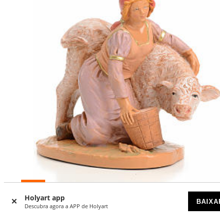
-19
%
Holyart app
BAIXA
Descubra agora a APP de Holyart
Julia 12 cm Fontanini edição limitada 2013