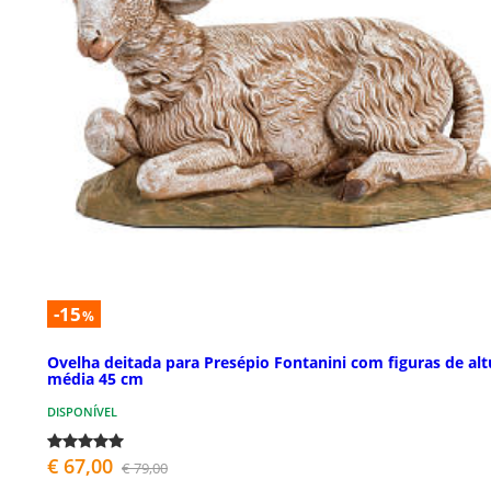
-15
%
Ovelha deitada para Presépio Fontanini com figuras de alt
média 45 cm
DISPONÍVEL
€ 67,00
€ 79,00