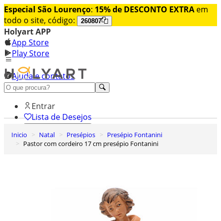
Especial São Lourenço
:
15% de DESCONTO EXTRA
em
todo o site, código:
260807
Holyart APP
App Store
Play Store
Ajuda e contatos
Conheça premium
Entrar
Lista de Desejos
Inicio
Natal
Presépios
Presépio Fontanini
0
Pastor com cordeiro 17 cm presépio Fontanini
Carrinho de Compras