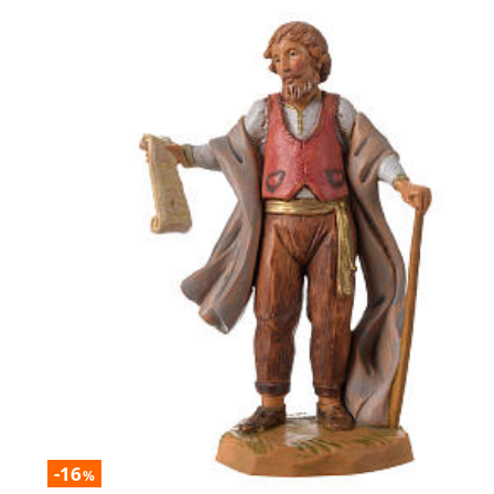
-16
%