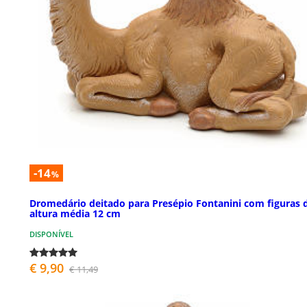
-14
%
Dromedário deitado para Presépio Fontanini com figuras 
altura média 12 cm
DISPONÍVEL
€ 9,90
€ 11,49