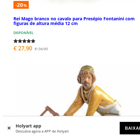
-20
%
Rei Mago branco no cavalo para Presépio Fontanini com
figuras de altura média 12 cm
DISPONÍVEL
€ 27,90
€ 34,90
Holyart app
BAIXA
Descubra agora a APP de Holyart