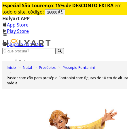
Especial São Lourenço
:
15% de DESCONTO EXTRA
em
todo o site, código:
260807
Holyart APP
App Store
Play Store
Ajuda e contatos
Conheça premium
Entrar
Inicio
Natal
Presépios
Presépio Fontanini
Lista de Desejos
Pastor com cão para presépio Fontanini com figuras de 10 cm de altura
0
média
Carrinho de Compras