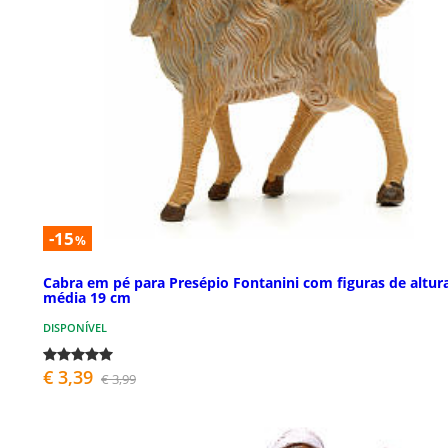
-15
%
Cabra em pé para Presépio Fontanini com figuras de altur
média 19 cm
DISPONÍVEL
€ 3,39
€ 3,99