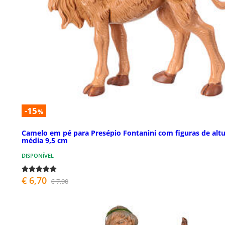
-15
%
Camelo em pé para Presépio Fontanini com figuras de alt
média 9,5 cm
DISPONÍVEL
€ 6,70
€ 7,90