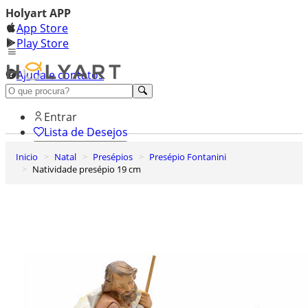
Holyart APP
App Store
Play Store
Ajuda e contatos
Conheça premium
Entrar
Lista de Desejos
Inicio
Natal
Presépios
Presépio Fontanini
0
Natividade presépio 19 cm
Carrinho de Compras