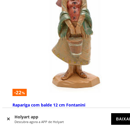
-22
%
Rapariga com balde 12 cm Fontanini
DISPONÍVEL
Holyart app
BAIXA
Descubra agora a APP de Holyart
€ 9,00
€ 11,49