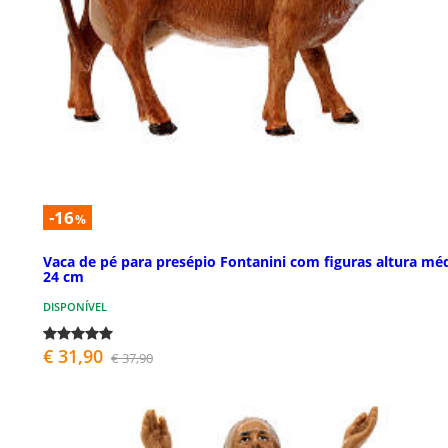
-16
%
Vaca de pé para presépio Fontanini com figuras altura mé
24 cm
DISPONÍVEL
€ 31,90
€ 37,90