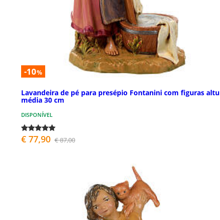
-10
%
Lavandeira de pé para presépio Fontanini com figuras altu
média 30 cm
DISPONÍVEL
€ 77,90
€ 87,00