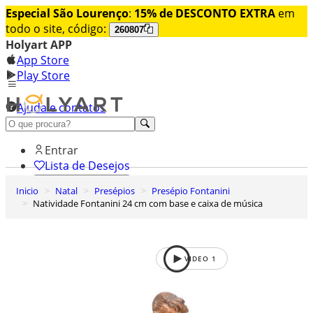
Especial São Lourenço
:
15% de DESCONTO EXTRA
em
todo o site, código:
260807
Holyart APP
App Store
Play Store
Ajuda e contatos
Conheça premium
Entrar
Lista de Desejos
Inicio
Natal
Presépios
Presépio Fontanini
0
Natividade Fontanini 24 cm com base e caixa de música
Carrinho de Compras
VIDEO
1