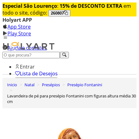
Especial São Lourenço
:
15% de DESCONTO EXTRA
em
todo o site, código:
260807
Holyart APP
App Store
Play Store
Ajuda e contatos
Conheça premium
Entrar
Lista de Desejos
Inicio
Natal
Presépios
Presépio Fontanini
0
Carrinho de Compras
Lavandeira de pé para presépio Fontanini com figuras altura média 30
cm