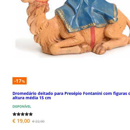
-17
%
Dromedário deitado para Presépio Fontanini com figuras 
altura média 15 cm
DISPONÍVEL
€ 19,00
€ 22,90