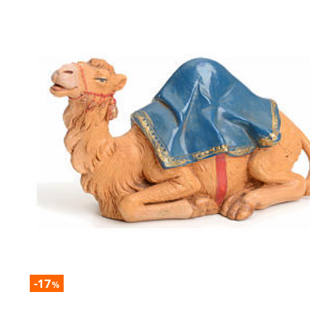
-17
%