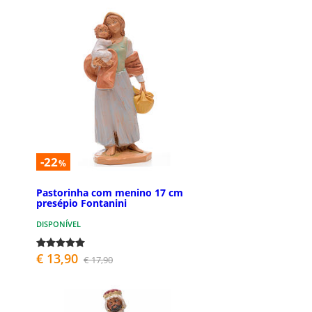
-22
%
Pastorinha com menino 17 cm
presépio Fontanini
DISPONÍVEL
€ 13,90
€ 17,90