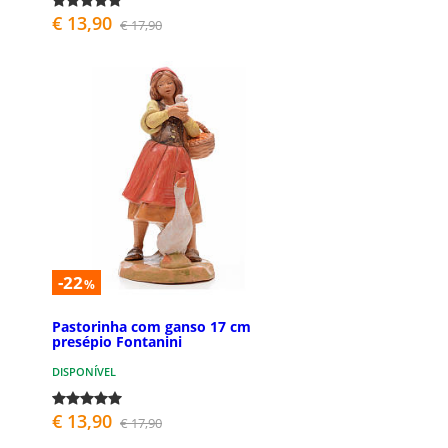
€ 13,90
€ 17,90
-22
%
Pastorinha com ganso 17 cm
presépio Fontanini
DISPONÍVEL
€ 13,90
€ 17,90