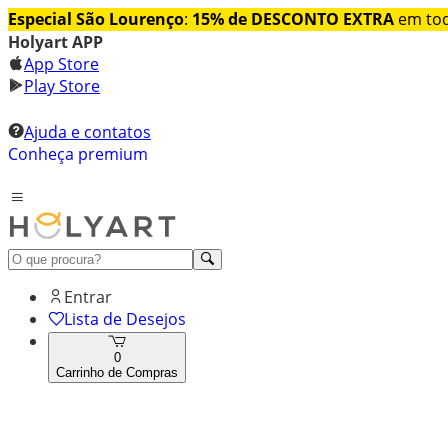
Especial São Lourenço
:
15% de DESCONTO EXTRA
em tod
Holyart APP
App Store
Play Store
Ajuda e contatos
Conheça premium
Entrar
Lista de Desejos
0
Carrinho de Compras