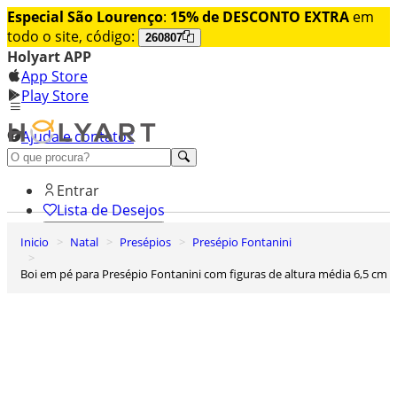
Especial São Lourenço
:
15% de DESCONTO EXTRA
em
todo o site, código:
260807
Holyart APP
App Store
Play Store
Ajuda e contatos
Conheça premium
Entrar
Lista de Desejos
Inicio
Natal
Presépios
Presépio Fontanini
0
Carrinho de Compras
Boi em pé para Presépio Fontanini com figuras de altura média 6,5 cm