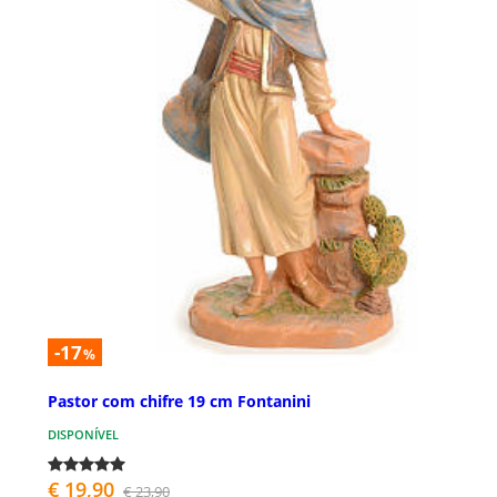
-17
%
Pastor com chifre 19 cm Fontanini
DISPONÍVEL
€ 19,90
€ 23,90