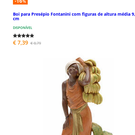
-16
%
Boi para Presépio Fontanini com figuras de altura média 9
cm
DISPONÍVEL
€ 7,39
€ 8,79