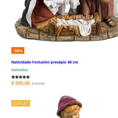
-34
%
Natividade Fontanini presépio 40 cm
DISPONÍVEL
€ 590,00
€ 899,00
OUTLET