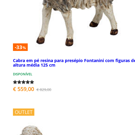
-33
%
Cabra em pé resina para presépio Fontanini com figuras d
altura média 125 cm
DISPONÍVEL
€ 559,00
€ 829,00
OUTLET