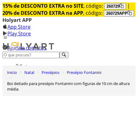
15% de DESCONTO EXTRA no SITE
, código:
|
260729
20% de DESCONTO EXTRA na APP
, código:
260729APP
Holyart APP
App Store
Play Store
Ajuda e contatos
Conheça premium
Entrar
Inicio
Natal
Presépios
Presépio Fontanini
Lista de Desejos
Boi deitado para presépio Fontanini com figuras de 10 cm de altura
0
média
Carrinho de Compras