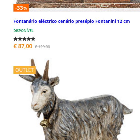
-33
%
Fontanário eléctrico cenário presépio Fontanini 12 cm
DISPONÍVEL
€ 87,00
€ 129,00
OUTLET