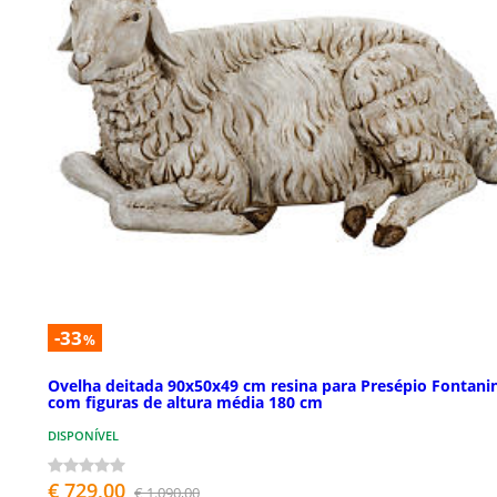
-33
%
Ovelha deitada 90x50x49 cm resina para Presépio Fontanin
com figuras de altura média 180 cm
DISPONÍVEL
€ 729,00
€ 1.090,00