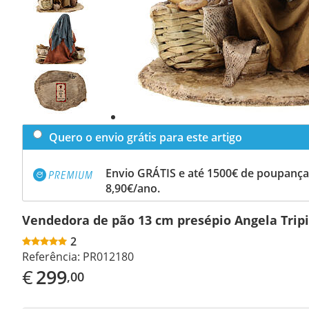
Previous
slide
Next
slide
Quero o envio grátis para este artigo
Envio GRÁTIS e até 1500€ de poupança
8,90€/ano.
Vendedora de pão 13 cm presépio Angela Tripi
2
Referência:
PR012180
€
299
,00