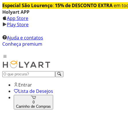
Especial São Lourenço
:
15% de DESCONTO EXTRA
em tod
Holyart APP
App Store
Play Store
Ajuda e contatos
Conheça premium
Entrar
Lista de Desejos
0
Carrinho de Compras