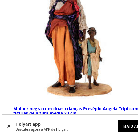
Mulher negra com duas crianças Presépio Angela Tripi co
figuras de altura média 30 cm
DISPONÍVEL POR ENCOMENDA
Holyart app
BAIXA
Descubra agora a APP de Holyart
€ 1.790,00