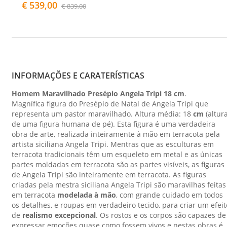
€ 539,00
€ 839,00
INFORMAÇÕES E CARATERÍSTICAS
Homem Maravilhado Presépio Angela Tripi 18 cm
.
Magnífica figura do Presépio de Natal de Angela Tripi que
representa um pastor maravilhado. Altura média:
18
cm
(altur
de uma figura humana de pé). Esta figura é uma verdadeira
obra de arte, realizada inteiramente à mão em terracota pela
artista siciliana Angela Tripi. Mentras que as esculturas em
terracota tradicionais têm um esqueleto em metal e as únicas
partes moldadas em terracota são as partes visíveis, as figuras
de Angela Tripi são inteiramente em terracota. As figuras
criadas pela mestra siciliana Angela Tripi são maravilhas feitas
em terracota
modelada à mão
, com grande cuidado em todos
os detalhes, e roupas em verdadeiro tecido, para criar um efeit
de
realismo excepcional
. Os rostos e os corpos são capazes de
expressar emoções quase como fossem vivos e nestas obras é