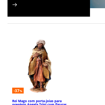
-37
%
Rei Mago com porta-joias para
presépio Angela Tripi com figuras