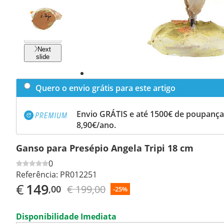
Previous
slide
Next
slide
Quero o envio grátis para este artigo
Envio GRÁTIS e até 1500€ de poupança
8,90€/ano.
Ganso para Presépio Angela Tripi 18 cm
0
Referência:
PR012251
€
149
€ 199,00
,00
-25%
Disponibilidade Imediata