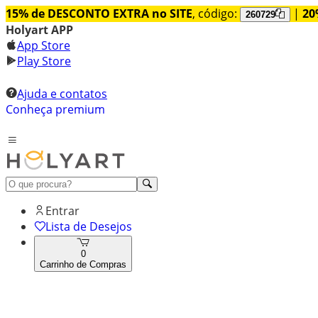
15% de DESCONTO EXTRA no SITE
, código:
|
20
260729
Holyart APP
App Store
Play Store
Ajuda e contatos
Conheça premium
Entrar
Lista de Desejos
0
Carrinho de Compras