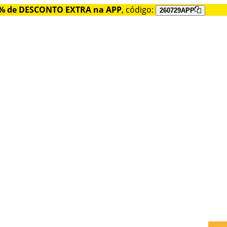
% de DESCONTO EXTRA na APP
, código:
260729APP