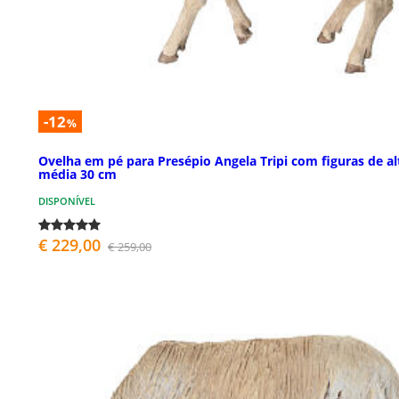
-12
%
Ovelha em pé para Presépio Angela Tripi com figuras de al
média 30 cm
DISPONÍVEL
€ 229,00
€ 259,00