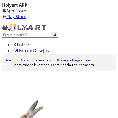
Holyart APP
App Store
Play Store
Ajuda e contatos
Conheça premium
Entrar
Lista de Desejos
Inicio
Natal
Presépios
Presépio Angela Tripi
0
Cabra cabeça levantada 13 cm Angela Tripi terracota
Carrinho de Compras