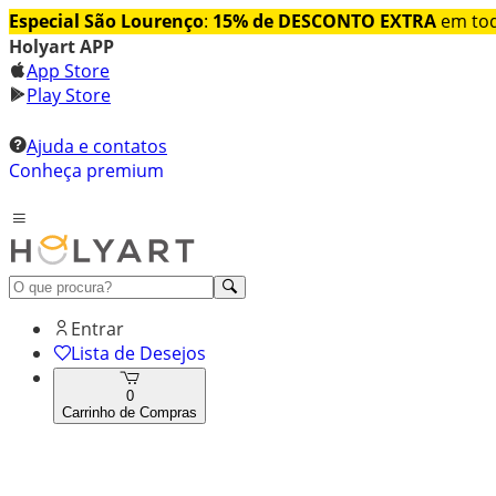
Especial São Lourenço
:
15% de DESCONTO EXTRA
em tod
Holyart APP
App Store
Play Store
Ajuda e contatos
Conheça premium
Entrar
Lista de Desejos
0
Carrinho de Compras