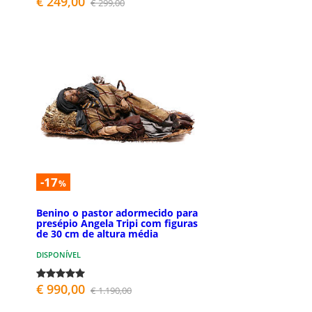
€ 249,00
€ 299,00
-17
%
Benino o pastor adormecido para
presépio Angela Tripi com figuras
de 30 cm de altura média
DISPONÍVEL
€ 990,00
€ 1.190,00