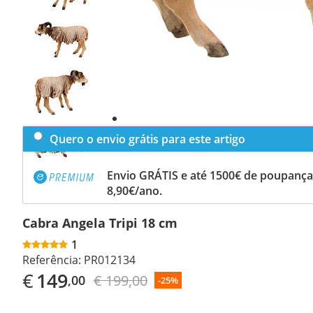
Previous
slide
Next
slide
Quero o envio grátis para este artigo
Envio GRÁTIS e até 1500€ de poupança
8,90€/ano.
Cabra Angela Tripi 18 cm
1
Referência:
PR012134
€
149
€ 199,00
,00
-25%